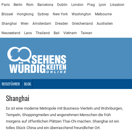
Paris
Berlin
Rom
Barcelona
Dublin
London
Prag
Lyon
Lissabon
Brüssel
Hongkong
Sydney
New York
Washington
Melbourne
Shanghai
Wien
Amsterdam
Dresden
Griechenland
Australien
Neuseeland
Laos
Thailand
Bali
Vietnam
Taiwan
REISEFÜHRER
BLOG
Shanghai
Es ist eine moderne Metropole mit Business-Vierteln und Wohnburgen,
Tempeln, Shoppingmeilen und angenehmen Menschen die früh
morgens auf öffentlichen Plätzen Thai-Chi machen. Shanghai ist ein
tolles Stück China und ein überraschend freundlicher Ort.