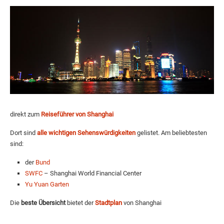
direkt zum
Reiseführer von Shanghai
Dort sind
alle wichtigen Sehenswürdigkeiten
gelistet. Am beliebtesten
sind:
der
Bund
SWFC
– Shanghai World Financial Center
Yu Yuan Garten
Die
beste Übersicht
bietet der
Stadtplan
von Shanghai