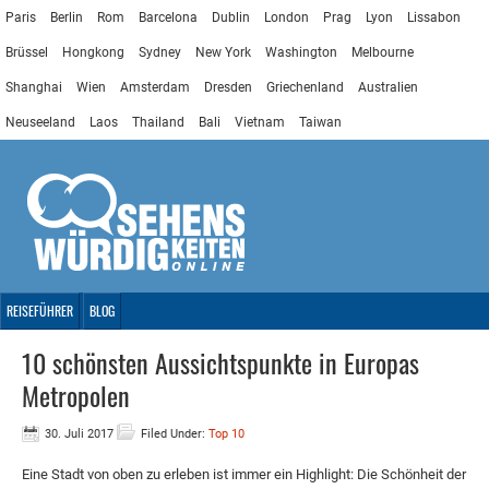
Paris
Berlin
Rom
Barcelona
Dublin
London
Prag
Lyon
Lissabon
Brüssel
Hongkong
Sydney
New York
Washington
Melbourne
Shanghai
Wien
Amsterdam
Dresden
Griechenland
Australien
Neuseeland
Laos
Thailand
Bali
Vietnam
Taiwan
REISEFÜHRER
BLOG
10 schönsten Aussichtspunkte in Europas
Metropolen
30. Juli 2017
Filed Under:
Top 10
Eine Stadt von oben zu erleben ist immer ein Highlight: Die Schönheit der