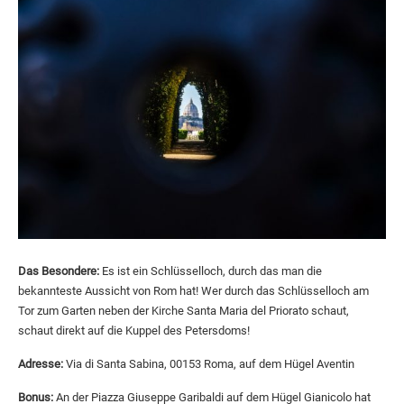
Das Besondere:
Es ist ein Schlüsselloch, durch das man die
bekannteste Aussicht von Rom hat! Wer durch das Schlüsselloch am
Tor zum Garten neben der Kirche Santa Maria del Priorato schaut,
schaut direkt auf die Kuppel des Petersdoms!
Adresse:
Via di Santa Sabina, 00153 Roma, auf dem Hügel Aventin
Bonus:
An der Piazza Giuseppe Garibaldi auf dem Hügel Gianicolo hat